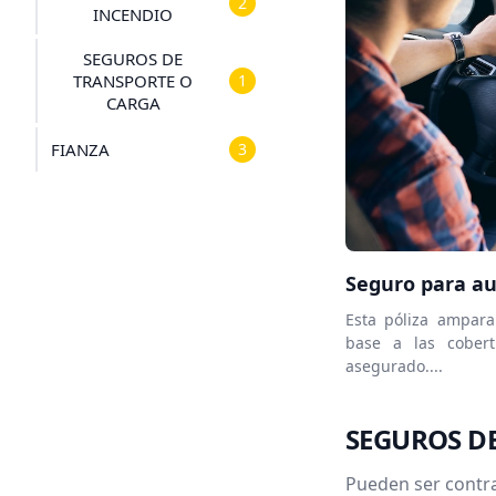
2
INCENDIO
SEGUROS DE
TRANSPORTE O
1
CARGA
FIANZA
3
Seguro para a
Esta póliza ampar
base a las cobert
asegurado....
SEGUROS D
Pueden ser contra